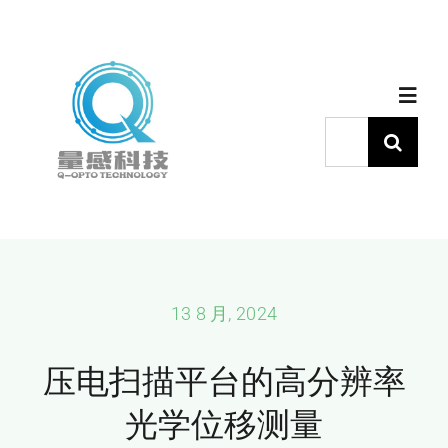
跳
过
内
Toggl
容
Navig
搜
索：
首页
产品中心
代理品牌
13 8 月, 2024
压电扫描平台的高分辨率
应用中心
光学位移测量
下载中心