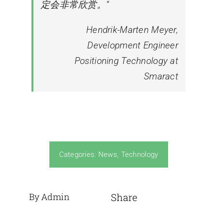
定会非常欣赏。”
Hendrik-Marten Meyer,
Development Engineer
Positioning Technology at
Smaract
Categories:
News
,
Technology
By Admin
Share