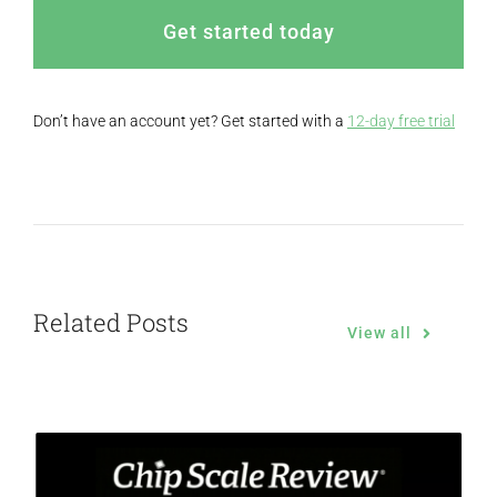
Get started today
Don’t have an account yet? Get started with a
12-day free trial
Related Posts
View all