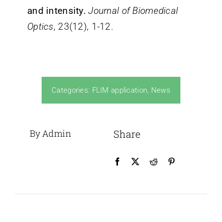
and intensity.
Journal of Biomedical
Optics
, 23(12), 1-12.
Categories:
FLIM application
,
News
By Admin
Share