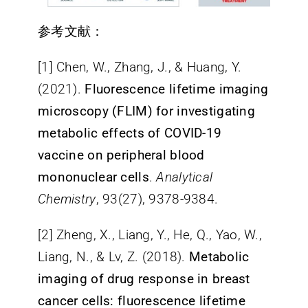
参考文献：
[1] Chen, W., Zhang, J., & Huang, Y.
(2021).
Fluorescence lifetime imaging
microscopy (FLIM) for investigating
metabolic effects of COVID-19
vaccine on peripheral blood
mononuclear cells
.
Analytical
Chemistry
, 93(27), 9378-9384.
[2] Zheng, X., Liang, Y., He, Q., Yao, W.,
Liang, N., & Lv, Z. (2018).
Metabolic
imaging of drug response in breast
cancer cells: fluorescence lifetime