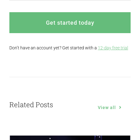
Get started today
Don’t have an account yet? Get started with a
12-day free trial
Related Posts
View all