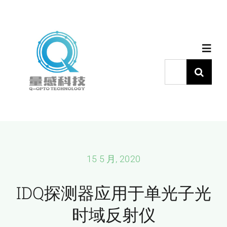
跳
过
内
Toggl
容
Navig
搜
索：
首页
产品中心
代理品牌
15 5 月, 2020
IDQ探测器应用于单光子光
应用中心
时域反射仪
下载中心