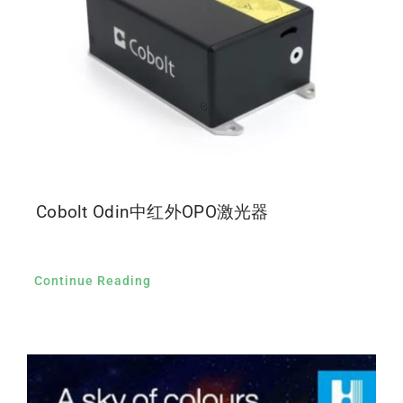
Cobolt Odin中红外OPO激光器
Continue Reading