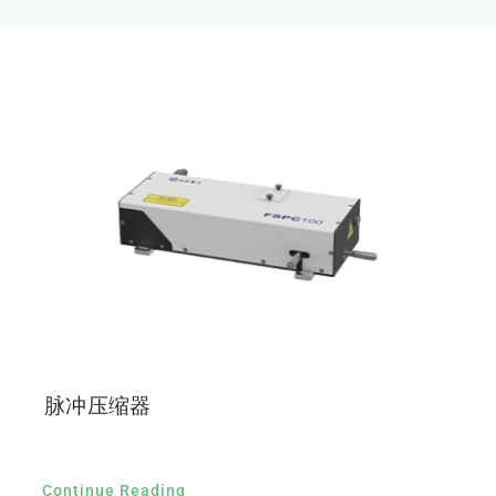
新闻和活动
关于量感
联系我们
脉冲压缩器
Continue Reading