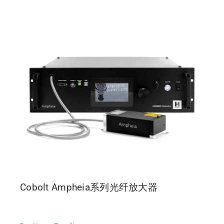
Cobolt Ampheia系列光纤放大器