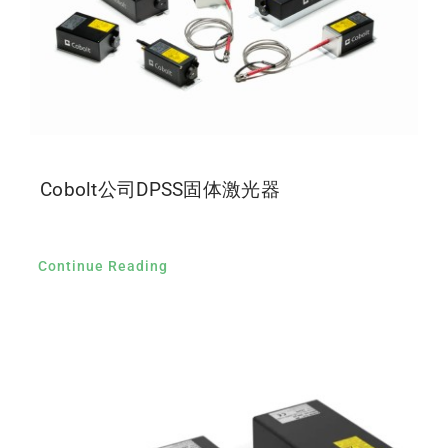
Cobolt公司DPSS固体激光器
Continue Reading