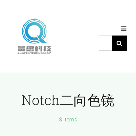
跳
过
内
Toggl
容
Navig
搜
索：
首页
产品中心
Notch二向色镜
代理品牌
应用中心
8 items
下载中心