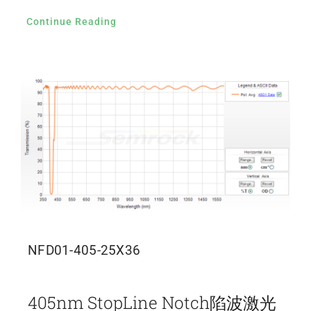
Continue Reading
NFD01-405-25X36
405nm StopLine Notch陷波激光