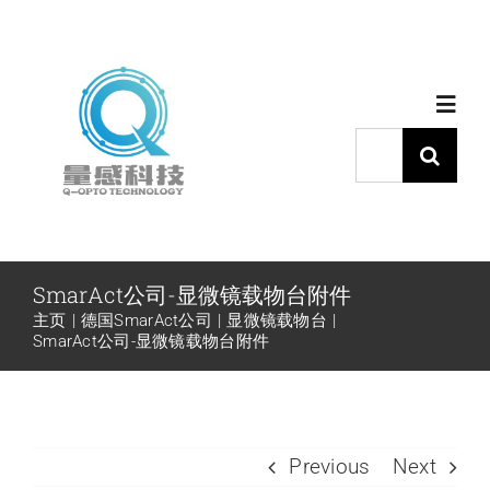
跳
过
内
Toggl
容
Navig
搜
索：
首页
产品中心
SmarAct公司-显微镜载物台附件
主页
德国SmarAct公司
显微镜载物台
代理品牌
SmarAct公司-显微镜载物台附件
应用中心
Previous
Next
下载中心