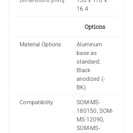
Dimensions
[mm]
130 x 170 x
16.4
Options
Material Options
Aluminum
base as
standard;
Black
anodized (-
BK)
Compatibility
SOM-MS-
180150, SOM-
MS-12090,
SOM-MS-