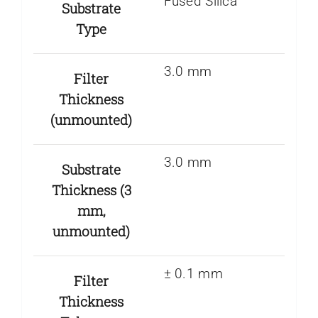
Fused Silica
Substrate
Type
3.0 mm
Filter
Thickness
(unmounted)
3.0 mm
Substrate
Thickness (3
mm,
unmounted)
± 0.1 mm
Filter
Thickness