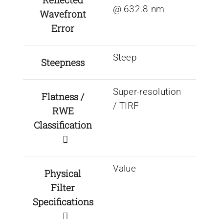
@ 632.8 nm
Wavefront
Error
Steep
Steepness
Super-resolution
Flatness /
/ TIRF
RWE
Classification
Value
Physical
Filter
Specifications