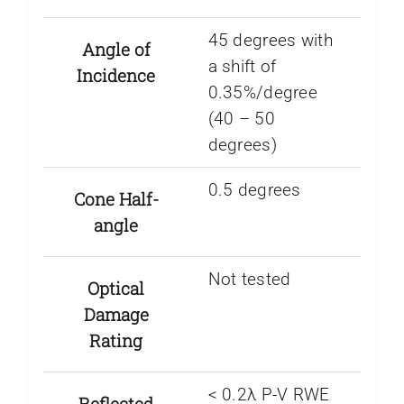
45 degrees with
Angle of
a shift of
Incidence
0.35%/degree
(40 – 50
degrees)
0.5 degrees
Cone Half-
angle
Not tested
Optical
Damage
Rating
< 0.2λ P-V RWE
Reflected