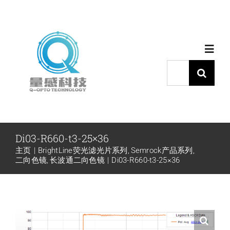
跳
过
内
Toggl
容
Navig
搜
索：
首页
产品中心
Di03-R660-t3-25×36
主页
BrightLine荧光滤光片系列
Semrock产品系列
代理品牌
二向色镜
长波通二向色镜
Di03-R660-t3-25×36
应用中心
下载中心