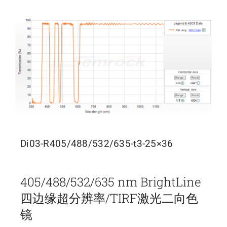
Di03-R405/488/532/635-t3-25×36
405/488/532/635 nm BrightLine
四边缘超分辨率/TIRF激光二向色
镜