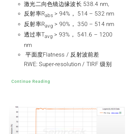
激光二向色镜边缘波长 538.4 nm,
反射率R
> 94%， 514 – 532 nm
abs
反射率R
> 90%， 350 – 514 nm
avg
透过率T
> 93%， 541.6 – 1200
avg
nm
平面度Flatness / 反射波前差
RWE: Super-resolution / TIRF 级别
Continue Reading