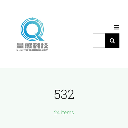
跳
过
内
Toggl
容
Navig
搜
索：
首页
产品中心
532
代理品牌
应用中心
24 items
下载中心