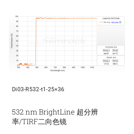
Di03-R532-t1-25×36
532 nm BrightLine 超分辨
率/TIRF二向色镜