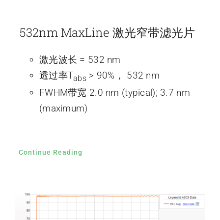
532nm MaxLine 激光窄带滤光片
激光波长 = 532 nm
透过率T
> 90%， 532 nm
abs
FWHM带宽 2.0 nm (typical); 3.7 nm
(maximum)
Continue Reading