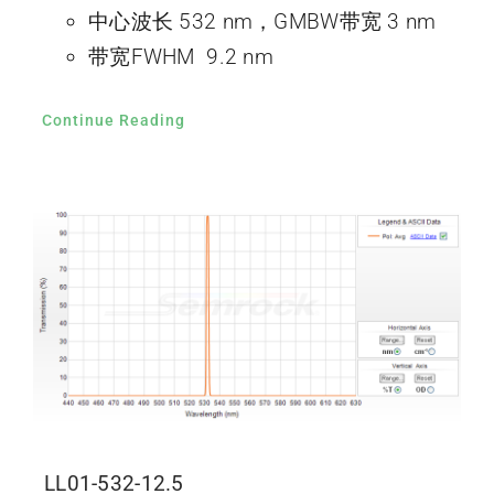
中心波长 532 nm，GMBW带宽 3 nm
带宽FWHM 9.2 nm
Continue Reading
LL01-532-12.5