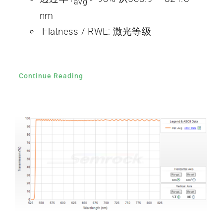
avg
nm
Flatness / RWE: 激光等级
Continue Reading