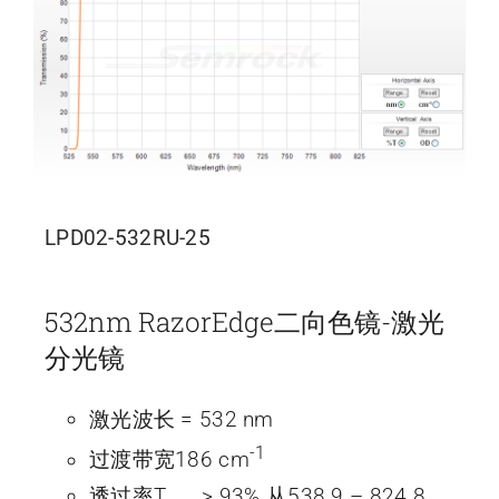
LPD02-532RU-25
532nm RazorEdge二向色镜-激光
分光镜
激光波长 = 532 nm
-1
过渡带宽186 cm
透过率T
> 93% 从538.9 – 824.8