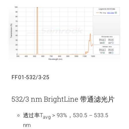
FF01-532/3-25
532/3 nm BrightLine 带通滤光片
透过率T
> 93%，530.5 – 533.5
avg
nm