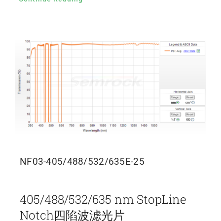
NF03-405/488/532/635E-25
405/488/532/635 nm StopLine
Notch四陷波滤光片