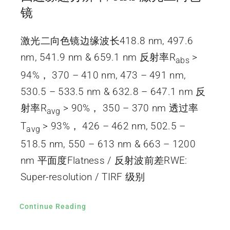
镜
激光二向色镜边缘波长418.8 nm, 497.6
nm, 541.9 nm & 659.1 nm 反射率R
>
abs
94%， 370 – 410 nm, 473 – 491 nm,
530.5 – 533.5 nm & 632.8 – 647.1 nm 反
射率R
> 90%， 350 – 370 nm 透过率
avg
T
> 93%， 426 – 462 nm, 502.5 –
avg
518.5 nm, 550 – 613 nm & 663 – 1200
nm 平面度Flatness / 反射波前差RWE:
Super-resolution / TIRF 级别
Continue Reading