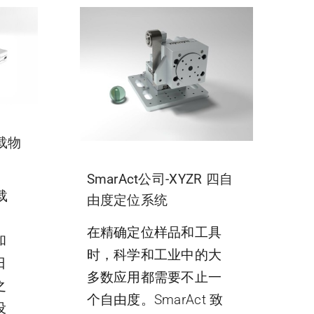
镜载物
SmarAct公司-XYZR 四自
载
由度定位系统
在精确定位样品和工具
和
时，科学和工业中的大
日
多数应用都需要不止一
之
个自由度。SmarAct 致
设