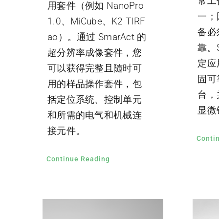
常工
用套件（例如 NanoPro
一；
1.0、MiCube、K2 TIRF
备必
ao）。通过 SmarAct 的
靠。S
超分辨率成像套件，您
定应
可以获得完整且随时可
固可
用的样品操作套件，包
台，
括定位系统、控制单元
显微
和所需的电气和机械连
接元件。
Conti
Continue Reading