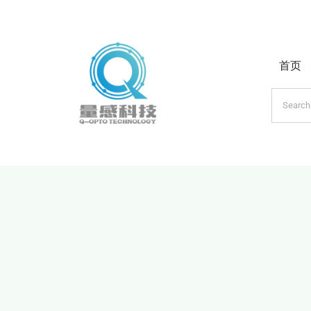
跳
过
内
首页
容
搜
索：