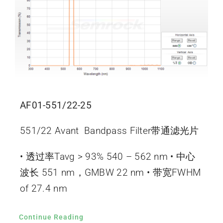
AF01-551/22-25
551/22 Avant Bandpass Filter带通滤光片
• 透过率Tavg > 93% 540 – 562 nm • 中心
波长 551 nm，GMBW 22 nm • 带宽FWHM
of 27.4 nm
Continue Reading