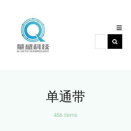
跳
过
内
Toggl
容
Navig
搜
索：
首页
产品中心
单通带
代理品牌
应用中心
456 items
下载中心