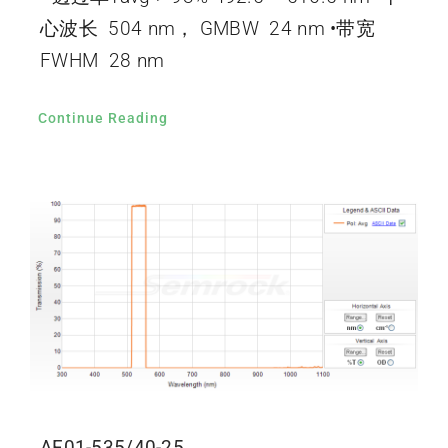
心波长 504 nm， GMBW 24 nm •带宽
FWHM 28 nm
Continue Reading
AF01-535/40-25