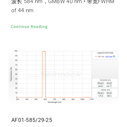
波长 584 nm，GMBW 40 nm • 带宽FWHM
of 44 nm
Continue Reading
AF01-585/29-25